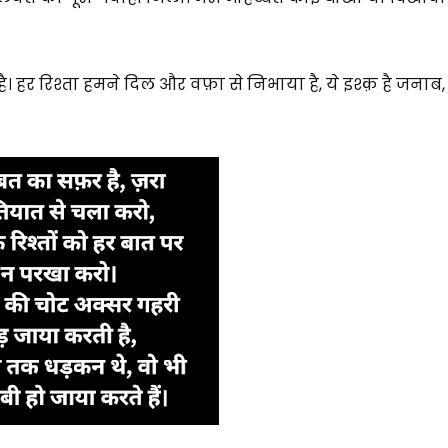
है। हर रिश्ता हमने दिल और वफ़ा से निभाया है, ये इश्क़ है जनाब,