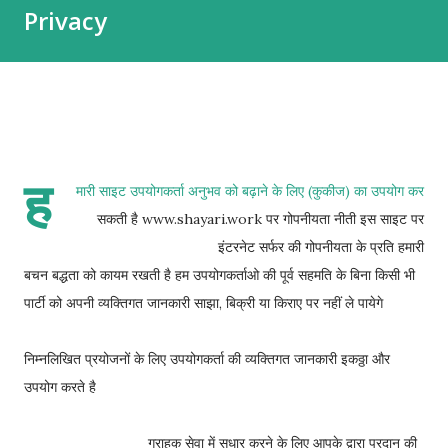
Privacy
रहकर वादा और वफ़ा शायरी वादा करती हो तो निभाया करो हर बात पर यूं ना
आजमाया करो मोहब्बत लफ्जों से नहीं वफा से मुकम्मल होती है अपना कहा है तो साथ
निभाय...
ह
मारी साइट उपयोगकर्ता अनुभव को बढ़ाने के लिए (कुकीज) का उपयोग कर
सकती है www.shayari.work पर गोपनीयता नीती इस साइट पर
इंटरनेट सर्फर की गोपनीयता के प्रति हमारी
बचन बद्धता को कायम रखती है हम उपयोगकर्ताओ की पूर्व सहमति के बिना किसी भी
पार्टी को अपनी व्यक्तिगत जानकारी साझा, बिक्री या किराए पर नहीं ले पायेगे
निम्नलिखित प्रयोजनों के लिए उपयोगकर्ता की व्यक्तिगत जानकारी इकठ्ठा और
उपयोग करते है
ग्राहक सेवा में सुधार करने के लिए आपके द्वारा प्रदान की