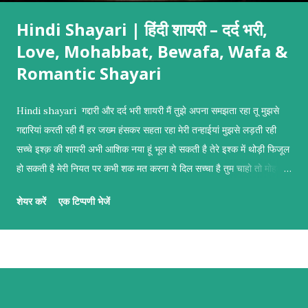
Hindi Shayari | हिंदी शायरी – दर्द भरी,
Love, Mohabbat, Bewafa, Wafa &
Romantic Shayari
Hindi shayari गद्दारी और दर्द भरी शायरी मैं तुझे अपना समझता रहा तू मुझसे
गद्दारियां करती रही मैं हर जख्म हंसकर सहता रहा मेरी तन्हाईयां मुझसे लड़ती रही
सच्चे इश्क़ की शायरी अभी आशिक नया हूं भूल हो सकती है तेरे इश्क में थोड़ी फिजूल
हो सकती है मेरी नियत पर कभी शक मत करना ये दिल सच्चा है तुम चाहो तो मोहब्बत
कबूल हो सकती है दुल्हन बनाने वाली मोहब्बत शायरी तुम्हें दुल्हन बनाने का इरादा है
शेयर करें
एक टिप्पणी भेजें
तुम सिर्फ खूबसूरत ही नहीं मेरे हर ख्वाहिश की इबादत हो तुम्हें दुल्हन बनाने का इरादा
है तुम मेरी जिंदगी की सबसे बड़ी चाहत हो नज़रों की शायरी मैं उनकी नजर पढ़ रहा
था किताबों की तरह हर पन्ने में छुपे थे जज्बात बेहिसाबो की तरह वो खामोश रहकर
सब कुछ बयां कर रहे थे उनकी आंखें बोलती रही खुली किताबों की तरह बेवफ़ाई की
शायरी मैं हैरान हूं तेरी मनमानियां के सिलसिले देखकर हर रोज बदलते हैं तेरे फैसले
देखकर जिसे अपना समझ कर हर खुशी सौंप दी आज वही बेगाना निकला इतने करीब