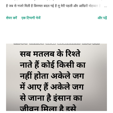
है जब से नजरे मिली है किस्मत बदल गई है तू मेरी पहली और आखिरी मोहब्बत है इस
इश्क के सफर में, मैंने अपना सारा जहां देखा है। 2. रोमांटिक शायरी मेरी जिंदगी तेरी
शेयर करें
एक टिप्पणी भेजें
और पढ़ें
मुस्कान में बस गई है मेरी बंदगी धड़कनों से जुड़ गई अगर उम्र भर के लिए साथ मिल
जाए मेरे जिंदगी की हर खुशी मुकम्मल हो जाए। 3. मोहब्बत शायरी तेरी मोहब्बत में न
जाने कैसा जादू है आजकल बस तेरा ही ख्याल रहता है तू दूर होकर भी करीब लगती है
जबसे इश्क हुआ है मेरी नसीब बदली है 4. बेस्ट हिंदी लव शायरी तेरे बिना दिल को
चैन कहां आता है तेरी एक हंसी से हर गम दूर चला जाता है तू मेरी चाहत, तू मेरा
अरमान है अब यह कुछ पल का रिश्ता नहीं है बल्कि उम्र भर का नाता है। 5. लेटेस्ट
लव शायरी इन हिंदी तेरे बिना जिंदगी में सब कुछ अधूरा लगता है तेरी एक हंसी से
सभी मुश्किलें दूर होती है तुम मेरी ख्वा...