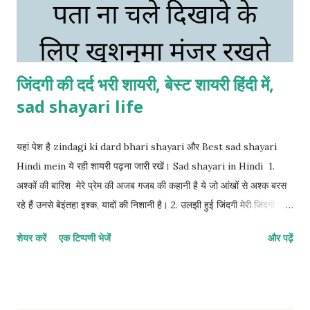
जिंदगी की दर्द भरी शायरी, बेस्ट शायरी हिंदी में,
sad shayari life
यहां पेश है zindagi ki dard bhari shayari और Best sad shayari
Hindi mein ये रही शायरी पढ़ना जारी रखें। Sad shayari in Hindi 1.
अश्कों की बारिश मेरे प्रेम की अजब गजब की कहानी है ये जो आंखों से अश्क बरस
रहे हैं उनसे बेइंतहा इश्क, यादों की निशानी है। 2. उलझी हुई जिंदगी मेरी जिंदगी एक
ऐसा उलझा हुआ सवाल, इसे जितना सुलझाने की कोशिश किए जा रहा हूं हर कदम
शेयर करें
एक टिप्पणी भेजें
और पढ़ें
और भी उलझता जा रहा हूं। 3. मुस्कुराहट के पीछे गम मेरे खामोशी का शोर कोई सुन
नहीं सकता क्योंकि चेहरे पर एक मुस्कान का पर्दा जो है दिखावे के लिए मुस्कुराता हूं
सब ठीक है मगर मेरे जिंदगी की असली घुटन कोई देख नहीं सकता। 4. हसरतों का
जनाजा मेरी हसरतों के पीछे चलने वाला अब कोई नहीं है बस मेरी तन्हाई है एक