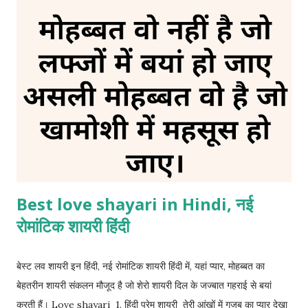
झटके में फलक से जमीन पर गिरा दिया उसकी गजब की बेवफाई है। 5. अधूरी दास्तां
अपने पास वक्त की स्याही थी और लिखने का इरादा भी था मगर अपनी किस्मत ने
ऐसा मोड़ लिया अपनी चाहतों की कहानी मुकम्मल नहीं हुई। 6. दर्द ए जिंदगी अब
जिंदगी का आलम ऐसा हो गया है तन्हाई से अपनी अच्छी जान पहचान हो चुकी है अब
कोई फर्क नहीं पड़ता धी...
Best love shayari in Hindi, नई
रोमांटिक शायरी हिंदी
बेस्ट लव शायरी इन हिंदी, नई रोमांटिक शायरी हिंदी में, यहां प्यार, मोहब्बत का
बेहतरीन शायरी संकलन मौजूद है जो शेरो शायरी दिल के जज्बात गहराई से बयां
करती हैं। Love shayari 1. हिंदी प्रेम शायरी तेरी आंखों में गजब का प्यार देखा