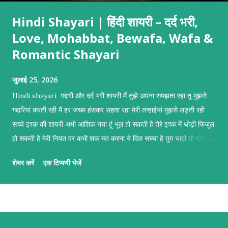
Hindi Shayari | हिंदी शायरी – दर्द भरी,
Love, Mohabbat, Bewafa, Wafa &
Romantic Shayari
जुलाई 25, 2026
Hindi shayari गद्दारी और दर्द भरी शायरी मैं तुझे अपना समझता रहा तू मुझसे
गद्दारियां करती रही मैं हर जख्म हंसकर सहता रहा मेरी तन्हाईयां मुझसे लड़ती रही
सच्चे इश्क़ की शायरी अभी आशिक नया हूं भूल हो सकती है तेरे इश्क में थोड़ी फिजूल
हो सकती है मेरी नियत पर कभी शक मत करना ये दिल सच्चा है तुम चाहो तो मोहब्बत
कबूल हो सकती है दुल्हन बनाने वाली मोहब्बत शायरी तुम्हें दुल्हन बनाने का इरादा है
शेयर करें
एक टिप्पणी भेजें
तुम सिर्फ खूबसूरत ही नहीं मेरे हर ख्वाहिश की इबादत हो तुम्हें दुल्हन बनाने का इरादा
है तुम मेरी जिंदगी की सबसे बड़ी चाहत हो नज़रों की शायरी मैं उनकी नजर पढ़ रहा
था किताबों की तरह हर पन्ने में छुपे थे जज्बात बेहिसाबो की तरह वो खामोश रहकर
सब कुछ बयां कर रहे थे उनकी आंखें बोलती रही खुली किताबों की तरह बेवफ़ाई की
शायरी मैं हैरान हूं तेरी मनमानियां के सिलसिले देखकर हर रोज बदलते हैं तेरे फैसले