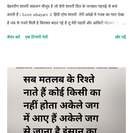
बेहतरीन शायरी संकलन मौजूद है जो शेरो शायरी दिल के जज्बात गहराई से बयां
करती हैं। Love shayari 1. हिंदी प्रेम शायरी तेरी आंखों में गजब का प्यार देखा
है जब से नजरे मिली है किस्मत बदल गई है तू मेरी पहली और आखिरी मोहब्बत है इस
इश्क के सफर में, मैंने अपना सारा जहां देखा है। 2. रोमांटिक शायरी मेरी जिंदगी तेरी
शेयर करें
एक टिप्पणी भेजें
और पढ़ें
मुस्कान में बस गई है मेरी बंदगी धड़कनों से जुड़ गई अगर उम्र भर के लिए साथ मिल
जाए मेरे जिंदगी की हर खुशी मुकम्मल हो जाए। 3. मोहब्बत शायरी तेरी मोहब्बत में न
जाने कैसा जादू है आजकल बस तेरा ही ख्याल रहता है तू दूर होकर भी करीब लगती है
जबसे इश्क हुआ है मेरी नसीब बदली है 4. बेस्ट हिंदी लव शायरी तेरे बिना दिल को
चैन कहां आता है तेरी एक हंसी से हर गम दूर चला जाता है तू मेरी चाहत, तू मेरा
अरमान है अब यह कुछ पल का रिश्ता नहीं है बल्कि उम्र भर का नाता है। 5. लेटेस्ट
लव शायरी इन हिंदी तेरे बिना जिंदगी में सब कुछ अधूरा लगता है तेरी एक हंसी से
सभी मुश्किलें दूर होती है तुम मेरी ख्वा...