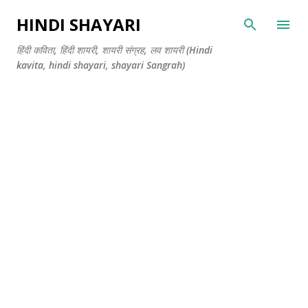
सीधे मुख्य सामग्री पर जाएं
HINDI SHAYARI
हिंदी कविता, हिंदी शायरी, शायरी संग्रह, लव शायरी (Hindi
kavita, hindi shayari, shayari Sangrah)