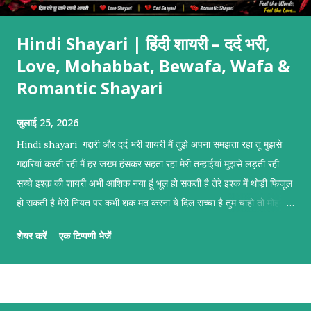
Hindi Shayari | हिंदी शायरी – दर्द भरी,
Love, Mohabbat, Bewafa, Wafa &
Romantic Shayari
जुलाई 25, 2026
Hindi shayari गद्दारी और दर्द भरी शायरी मैं तुझे अपना समझता रहा तू मुझसे
गद्दारियां करती रही मैं हर जख्म हंसकर सहता रहा मेरी तन्हाईयां मुझसे लड़ती रही
सच्चे इश्क़ की शायरी अभी आशिक नया हूं भूल हो सकती है तेरे इश्क में थोड़ी फिजूल
हो सकती है मेरी नियत पर कभी शक मत करना ये दिल सच्चा है तुम चाहो तो मोहब्बत
कबूल हो सकती है दुल्हन बनाने वाली मोहब्बत शायरी तुम्हें दुल्हन बनाने का इरादा है
शेयर करें
एक टिप्पणी भेजें
तुम सिर्फ खूबसूरत ही नहीं मेरे हर ख्वाहिश की इबादत हो तुम्हें दुल्हन बनाने का इरादा
है तुम मेरी जिंदगी की सबसे बड़ी चाहत हो नज़रों की शायरी मैं उनकी नजर पढ़ रहा
था किताबों की तरह हर पन्ने में छुपे थे जज्बात बेहिसाबो की तरह वो खामोश रहकर
सब कुछ बयां कर रहे थे उनकी आंखें बोलती रही खुली किताबों की तरह बेवफ़ाई की