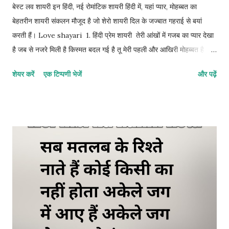
बेस्ट लव शायरी इन हिंदी, नई रोमांटिक शायरी हिंदी में, यहां प्यार, मोहब्बत का
बेहतरीन शायरी संकलन मौजूद है जो शेरो शायरी दिल के जज्बात गहराई से बयां
करती हैं। Love shayari 1. हिंदी प्रेम शायरी तेरी आंखों में गजब का प्यार देखा
है जब से नजरे मिली है किस्मत बदल गई है तू मेरी पहली और आखिरी मोहब्बत है इस
इश्क के सफर में, मैंने अपना सारा जहां देखा है। 2. रोमांटिक शायरी मेरी जिंदगी तेरी
शेयर करें
एक टिप्पणी भेजें
और पढ़ें
मुस्कान में बस गई है मेरी बंदगी धड़कनों से जुड़ गई अगर उम्र भर के लिए साथ मिल
जाए मेरे जिंदगी की हर खुशी मुकम्मल हो जाए। 3. मोहब्बत शायरी तेरी मोहब्बत में न
जाने कैसा जादू है आजकल बस तेरा ही ख्याल रहता है तू दूर होकर भी करीब लगती है
जबसे इश्क हुआ है मेरी नसीब बदली है 4. बेस्ट हिंदी लव शायरी तेरे बिना दिल को
चैन कहां आता है तेरी एक हंसी से हर गम दूर चला जाता है तू मेरी चाहत, तू मेरा
अरमान है अब यह कुछ पल का रिश्ता नहीं है बल्कि उम्र भर का नाता है। 5. लेटेस्ट
लव शायरी इन हिंदी तेरे बिना जिंदगी में सब कुछ अधूरा लगता है तेरी एक हंसी से
सभी मुश्किलें दूर होती है तुम मेरी ख्वा...