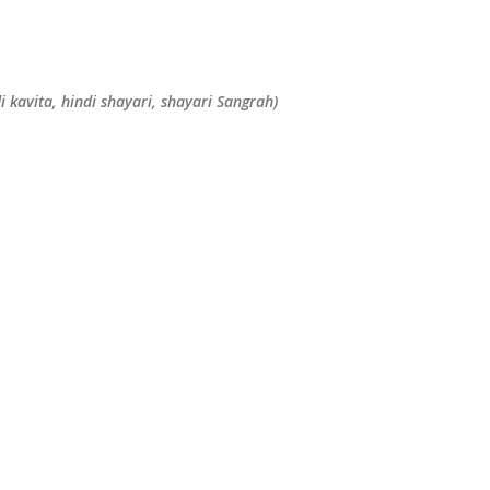
सीधे मुख्य सामग्री पर जाएं
(Hindi kavita, hindi shayari, shayari Sangrah)