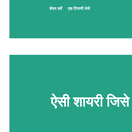
बनाने का इरादा है तुम सिर्फ खूबसूरत ही नह
शेयर करें
एक टिप्पणी भेजें
इरादा है तुम मेरी जिंदगी की सबसे बड़ी 
की तरह हर पन्ने में छुपे थे जज्बात बे
उनकी आंखें बोलती रही खुली किताबों की तर
सिलसिले देखकर हर रोज बदलते हैं तेर
वही बेगाना निकला इतने करीब रहकर वाद
पर यूं ना आजमाया करो मोहब्बत लफ्जों से
निभाय...
ऐसी शायरी जिसे स