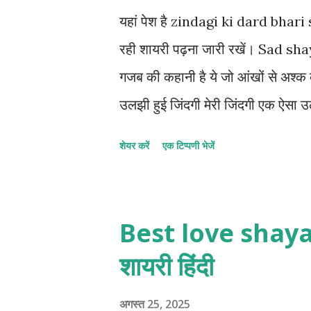
यहां पेश है zindagi ki dard bha
रही शायरी पढ़ना जारी रखें। Sad shay
गजब की कहानी है ये जो आंखों से अश्क बर
उलझी हुई जिंदगी मेरी जिंदगी एक ऐसा
जा रहा हूं हर कदम और भी उलझता जा रहा
शेयर करें
एक टिप्पणी भेजें
कोई सुन नहीं सकता क्योंकि चेहरे पर एक म
ठीक है मगर मेरे जिंदगी की असली घुट
हसरतों के पीछे चलने वाला अब कोई नहीं
Best love shayari
गिरा दिया उसकी गजब की बेवफाई है। 5.
शायरी हिंदी
लिखने का इरादा भी था मगर अपनी किस्म
नहीं हुई। 6. दर्द ए जिंदगी अब जिंदगी
अगस्त 25, 2025