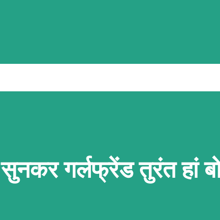
ीं मेरे हर ख्वाहिश की इबादत हो तुम्हें दुल्हन बनाने का
चाहत हो नज़रों की शायरी मैं उनकी नजर पढ़ रहा था किताबों
हिसाबो की तरह वो खामोश रहकर सब कुछ बयां कर रहे थे
ह बेवफ़ाई की शायरी मैं हैरान हूं तेरी मनमानियां के
े फैसले देखकर जिसे अपना समझ कर हर खुशी सौंप दी आज
ा और वफ़ा शायरी वादा करती हो तो निभाया करो हर बात
 नहीं वफा से मुकम्मल होती है अपना कहा है तो साथ
ुनकर गर्लफ्रेंड तुरंत हां ब