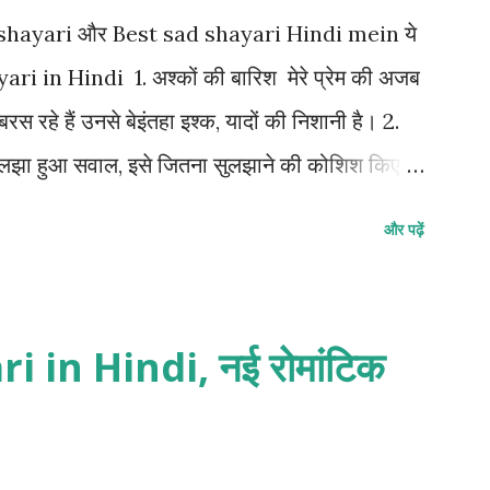
ri shayari और Best sad shayari Hindi mein ये
ari in Hindi 1. अश्कों की बारिश मेरे प्रेम की अजब
स रहे हैं उनसे बेइंतहा इश्क, यादों की निशानी है। 2.
 उलझा हुआ सवाल, इसे जितना सुलझाने की कोशिश किए
 हूं। 3. मुस्कुराहट के पीछे गम मेरे खामोशी का शोर
और पढ़ें
ुस्कान का पर्दा जो है दिखावे के लिए मुस्कुराता हूं सब
न कोई देख नहीं सकता। 4. हसरतों का जनाजा मेरी
 है बस मेरी तन्हाई है एक झटके में फलक से जमीन पर
 in Hindi, नई रोमांटिक
 अधूरी दास्तां अपने पास वक्त की स्याही थी और
त ने ऐसा मोड़ लिया अपनी चाहतों की कहानी मुकम्मल
 का आलम ऐसा हो गया है तन्हाई से अपनी अच्छी जान