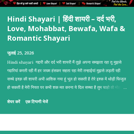
Hindi Shayari | हिंदी शायरी – दर्द भरी,
Love, Mohabbat, Bewafa, Wafa &
Romantic Shayari
जुलाई 25, 2026
Hindi shayari गद्दारी और दर्द भरी शायरी मैं तुझे अपना समझता रहा तू मुझसे
गद्दारियां करती रही मैं हर जख्म हंसकर सहता रहा मेरी तन्हाईयां मुझसे लड़ती रही
सच्चे इश्क़ की शायरी अभी आशिक नया हूं भूल हो सकती है तेरे इश्क में थोड़ी फिजूल
हो सकती है मेरी नियत पर कभी शक मत करना ये दिल सच्चा है तुम चाहो तो मोहब्बत
कबूल हो सकती है दुल्हन बनाने वाली मोहब्बत शायरी तुम्हें दुल्हन बनाने का इरादा है
शेयर करें
एक टिप्पणी भेजें
तुम सिर्फ खूबसूरत ही नहीं मेरे हर ख्वाहिश की इबादत हो तुम्हें दुल्हन बनाने का इरादा
है तुम मेरी जिंदगी की सबसे बड़ी चाहत हो नज़रों की शायरी मैं उनकी नजर पढ़ रहा
था किताबों की तरह हर पन्ने में छुपे थे जज्बात बेहिसाबो की तरह वो खामोश रहकर
सब कुछ बयां कर रहे थे उनकी आंखें बोलती रही खुली किताबों की तरह बेवफ़ाई की