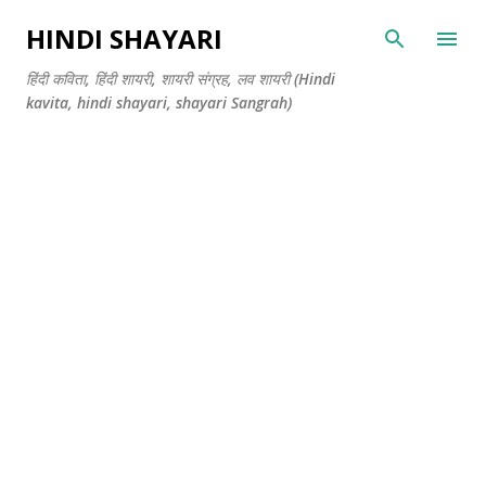
सीधे मुख्य सामग्री पर जाएं
HINDI SHAYARI
हिंदी कविता, हिंदी शायरी, शायरी संग्रह, लव शायरी (Hindi
kavita, hindi shayari, shayari Sangrah)