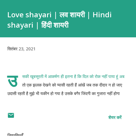
देखकर जिसे अपना समझ कर हर खुशी सौंप दी आज वही बेगाना निकला इतने करीब
Love shayari | लव शायरी | Hindi
रहकर वादा और वफ़ा शायरी वादा करती हो तो निभाया करो हर बात पर यूं ना
shayari | हिंदी शायरी
आजमाया करो मोहब्बत लफ्जों से नहीं वफा से मुकम्मल होती है अपना कहा है तो साथ
निभाय...
सितंबर 23, 2021
उ
सकी खूबसूरती में आकर्षण ही इतना है कि दिल को रोक नहीं पाया हूं अब
तो एक झलक देखने को प्यासी रहती हैं आंखें जब तक दीदार न हो जाए
उदासी रहती है मुझे भी यकीन हो गया है उसके बगैर जिंदगी का गुजारा नहीं होगा
शेयर करें
टिप्पणियाँ