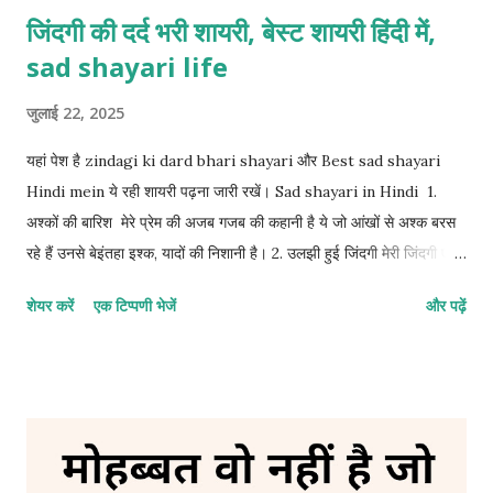
जिंदगी की दर्द भरी शायरी, बेस्ट शायरी हिंदी में,
sad shayari life
जुलाई 22, 2025
यहां पेश है zindagi ki dard bhari shayari और Best sad shayari
Hindi mein ये रही शायरी पढ़ना जारी रखें। Sad shayari in Hindi 1.
अश्कों की बारिश मेरे प्रेम की अजब गजब की कहानी है ये जो आंखों से अश्क बरस
रहे हैं उनसे बेइंतहा इश्क, यादों की निशानी है। 2. उलझी हुई जिंदगी मेरी जिंदगी एक
ऐसा उलझा हुआ सवाल, इसे जितना सुलझाने की कोशिश किए जा रहा हूं हर कदम
शेयर करें
एक टिप्पणी भेजें
और पढ़ें
और भी उलझता जा रहा हूं। 3. मुस्कुराहट के पीछे गम मेरे खामोशी का शोर कोई सुन
नहीं सकता क्योंकि चेहरे पर एक मुस्कान का पर्दा जो है दिखावे के लिए मुस्कुराता हूं
सब ठीक है मगर मेरे जिंदगी की असली घुटन कोई देख नहीं सकता। 4. हसरतों का
जनाजा मेरी हसरतों के पीछे चलने वाला अब कोई नहीं है बस मेरी तन्हाई है एक
झटके में फलक से जमीन पर गिरा दिया उसकी गजब की बेवफाई है। 5. अधूरी दास्तां
अपने पास वक्त की स्याही थी और लिखने का इरादा भी था मगर अपनी किस्मत ने