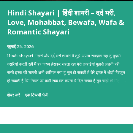
Hindi Shayari | हिंदी शायरी – दर्द भरी,
Love, Mohabbat, Bewafa, Wafa &
Romantic Shayari
जुलाई 25, 2026
Hindi shayari गद्दारी और दर्द भरी शायरी मैं तुझे अपना समझता रहा तू मुझसे
गद्दारियां करती रही मैं हर जख्म हंसकर सहता रहा मेरी तन्हाईयां मुझसे लड़ती रही
सच्चे इश्क़ की शायरी अभी आशिक नया हूं भूल हो सकती है तेरे इश्क में थोड़ी फिजूल
हो सकती है मेरी नियत पर कभी शक मत करना ये दिल सच्चा है तुम चाहो तो मोहब्बत
कबूल हो सकती है दुल्हन बनाने वाली मोहब्बत शायरी तुम्हें दुल्हन बनाने का इरादा है
शेयर करें
एक टिप्पणी भेजें
तुम सिर्फ खूबसूरत ही नहीं मेरे हर ख्वाहिश की इबादत हो तुम्हें दुल्हन बनाने का इरादा
है तुम मेरी जिंदगी की सबसे बड़ी चाहत हो नज़रों की शायरी मैं उनकी नजर पढ़ रहा
था किताबों की तरह हर पन्ने में छुपे थे जज्बात बेहिसाबो की तरह वो खामोश रहकर
सब कुछ बयां कर रहे थे उनकी आंखें बोलती रही खुली किताबों की तरह बेवफ़ाई की
शायरी मैं हैरान हूं तेरी मनमानियां के सिलसिले देखकर हर रोज बदलते हैं तेरे फैसले