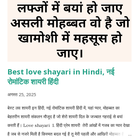
ऐसा मोड़ लिया अपनी चाहतों की कहानी मुकम्मल नहीं हुई। 6. दर्द ए जिंदगी अब
जिंदगी का आलम ऐसा हो गया है तन्हाई से अपनी अच्छी जान पहचान हो चुकी है अब
कोई फर्क नहीं पड़ता धी...
Best love shayari in Hindi, नई
रोमांटिक शायरी हिंदी
अगस्त 25, 2025
बेस्ट लव शायरी इन हिंदी, नई रोमांटिक शायरी हिंदी में, यहां प्यार, मोहब्बत का
बेहतरीन शायरी संकलन मौजूद है जो शेरो शायरी दिल के जज्बात गहराई से बयां
करती हैं। Love shayari 1. हिंदी प्रेम शायरी तेरी आंखों में गजब का प्यार देखा
है जब से नजरे मिली है किस्मत बदल गई है तू मेरी पहली और आखिरी मोहब्बत है इस