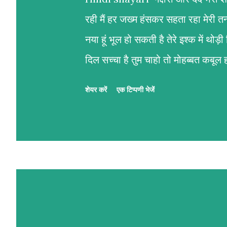
रही मैं हर जख्म हंसकर सहता रहा मेरी त
नया हूं भूल हो सकती है तेरे इश्क में थ
दिल सच्चा है तुम चाहो तो मोहब्बत कबूल हो
बनाने का इरादा है तुम सिर्फ खूबसूरत ही नह
शेयर करें
एक टिप्पणी भेजें
इरादा है तुम मेरी जिंदगी की सबसे बड़ी 
की तरह हर पन्ने में छुपे थे जज्बात बे
उनकी आंखें बोलती रही खुली किताबों की तर
सिलसिले देखकर हर रोज बदलते हैं तेर
वही बेगाना निकला इतने करीब रहकर वाद
पर यूं ना आजमाया करो मोहब्बत लफ्जों से
निभाय...