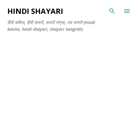
सीधे मुख्य सामग्री पर जाएं
HINDI SHAYARI
हिंदी कविता, हिंदी शायरी, शायरी संग्रह, लव शायरी (Hindi
kavita, hindi shayari, shayari Sangrah)